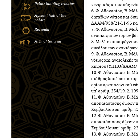
Palace building remains
κεντρικής κτιριακής ε
6. Φ. Αθανασίου, Β. Μά
Apsidal hall of the
δαπέδων νότιου και δυτ
palace
ΔΑΑΜ/958/21-11-96 κα
7. Φ. Αθανασίου, Β. Μά
Rotunda
ανασκαφικών τομών βό
Αrch of Galerius
8. Μελέτη αποστράγγιση
συνόλου των ανακτόρων
9. Φ. Αθανασίου, Β. Μά
νότιας και ανατολικής τ
κτηρίου (ΥΠΠΟ/ΔΑΑΜ/1
10. Φ. Αθανασίου, Β. Μ
στάθμης δαπέδου του πρ
ορίου αρχαιολογικού χώ
υπ’ αριθμ. 254/19. 2.
11. Φ. Αθανασίου, Β. Μ
αποκατάστασης όψεων τη
Συμβουλίου υπ’ αριθμ. 2
12. Φ. Αθανασίου, Β. Μ
αποκατάστασης όψεων τη
Συμβουλίουυπ’ αριθμ. 2
13. Φ. Αθανασίου, Β. Μ