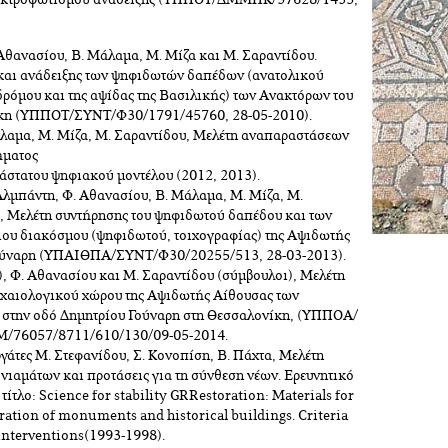
ηλεκτροφωτισμού ανάδειξης (ΥΠΠΟΤ/ΔΜΜΠΚ/57628/1435,
Αθανασίου, Β. Μάλαμα, Μ. Μίζα και Μ. Σαραντίδου.
και ανάδειξης των ψηφιδωτών δαπέδων (ανατολικού
δρόμου και της αψίδας της Βασιλικής) των Ανακτόρων του
ίκη (ΥΠΠΟΤ/ΣΥΝΤ/Φ30/1791/45760, 28-05-2010).
άλαμα, Μ. Μίζα, Μ. Σαραντίδου, Μελέτη αναπαραστάσεων
ήματος
ιάστατου ψηφιακού μοντέλου (2012, 2013).
Αλμπάντη, Φ. Αθανασίου, Β. Μάλαμα, Μ. Μίζα, Μ.
ο, Μελέτη συντήρησης του ψηφιδωτού δαπέδου και των
ιου διακόσμου (ψηφιδωτού, τοιχογραφίας) της Αψιδωτής
Γούναρη (ΥΠΑΙΘΠΑ/ΣΥΝΤ/Φ30/20255/513, 28-03-2013).
ς), Φ. Αθανασίου και Μ. Σαραντίδου (σύμβουλοι), Μελέτη
ρχαιολογικού χώρου της Αψιδωτής Αίθουσας των
 στην οδό Δημητρίου Γούναρη στη Θεσσαλονίκη, (ΥΠΠΟΑ/
6057/8711/610/130/09-05-2014.
ργάτες Μ. Στεφανίδου, Σ. Κονοπίση, Β. Πάχτα, Μελέτη
νιαμάτων και προτάσεις για τη σύνθεση νέων. Ερευνητικό
ίτλο: Science for stability GRRestoration: Materials for
ration of monuments and historical buildings. Criteria
r interventions(1993-1998).