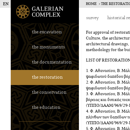
EN
HOME
THE RESTORATI
Galerius Pala
survey
historical r
the excavation
For approval of restorat
Culture, the architectu
architectural drawings,
the monuments
methodology for the bui
LIST OF RESTORATIO
the documentation
1. Φ. Αθανασίου, Β. Μά
ψηφιδωτού δαπέδου βό
the restoration
2. Φ. Αθανασίου, Β. Μά
ψηφιδωτού δαπέδου βό
the conservation
3. Φ. Αθανασίου, Β. Μά
βόρειας και δυτικής τοι
(ΥΠΠΟ/ΔΑΑΜ/969/29-1
the education
4. Φ. Αθανασίου, Β. Μά
πλίνθων των δαπέδων τω
(ΥΠΠΟ/ΔΑΑΜ/969/29-1
5. Φ. Αθανασίου, Β. Μά