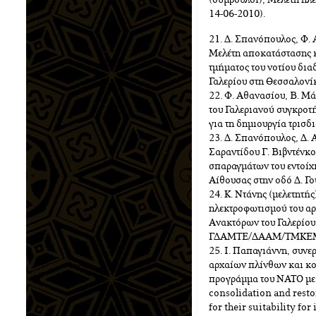
(σύμβουλοι), Μελέτη 
14-06-2010).
21. Δ. Σπανόπουλος, Φ. 
Μελέτη αποκατάστασης 
τμήματος του νοτίου δια
Γαλερίου στη Θεσσαλον
22. Φ. Αθανασίου, Β. Μ
του Γαλεριανού συγκροτ
για τη δημιουργία τρισδ
23. Δ. Σπανόπουλος, Δ. 
Σαραντίδου Γ. Βιβντένκ
σπαραγμάτων του εντοίχ
Αίθουσας στην οδό Δ. 
24. Κ. Ντάνης (μελετητή
ηλεκτροφωτισμού του α
Ανακτόρων του Γαλερίου
ΓΔΑΜΤΕ/ΔΑΑΜ/ΤΜΚΕΜ/7
25. Ι. Παπαγιάννη, συνε
αρχαίων πλίνθων και κο
προγράμμα του ΝΑΤΟ με τ
consolidation and resto
for their suitability fo