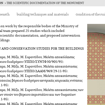
ON
THE SCIENTIFIC DOCUMENTATION OF THE MONUMENT
ce
esearch
building techniques and materials
condition of the ru
ion work by the responsible bodies of the Ministry of
ral team prepared 25 studies which included
 scientific documentation, and proposed intervention
ldings.
N AND CONSERVATION STUDIES FOR THE BUILDINGS
λαμα, Μ. Μίζα, Μ. Σαραντίδου, Μελέτη αποκόλλησης
ρειου διαδρόμου (ΥΠΠΟ/ΣΥΝΤΦ30/905/95).
λαμα, Μ. Μίζα, Μ. Σαραντίδου, Μελέτη αποκατάστασης
ρειου διαδρόμου (ΥΠΠΟ/ΔΑΑΜ/969/29-11-95).
λαμα, Μ. Μίζα, Μ. Σαραντίδου, Μελέτη αποκατάστασης
χοποιίας βόρειου διαδρόμου κεντρικής κτιριακής ενότητας
1-95).
λαμα, Μ. Μίζα, Μ. Σαραντίδου, Μελέτη αποκατάστασης των
ν στοών του βόρειου περιστυλίου και των δωματίων
1-95).
λαμα, Μ. Μίζα, Μ. Σαραντίδου, Μελέτη αποκατάστασης