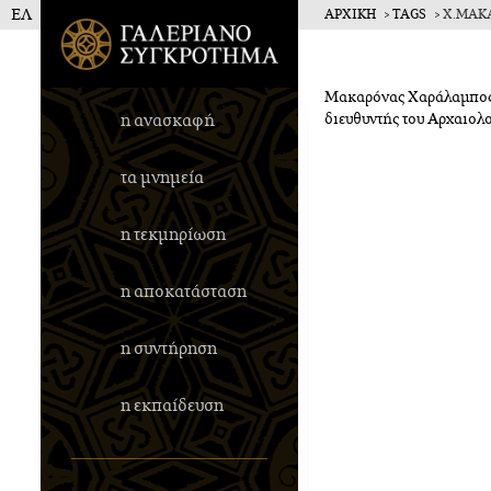
ΕΛ
ΑΡΧΙΚΗ
TAGS
Χ.ΜΑΚ
Γαλεριανό Σ
Μακαρόνας Χαράλαμπος (
η ανασκαφή
διευθυντής του Αρχαιολ
τα μνημεία
η τεκμηρίωση
η αποκατάσταση
η συντήρηση
η εκπαίδευση