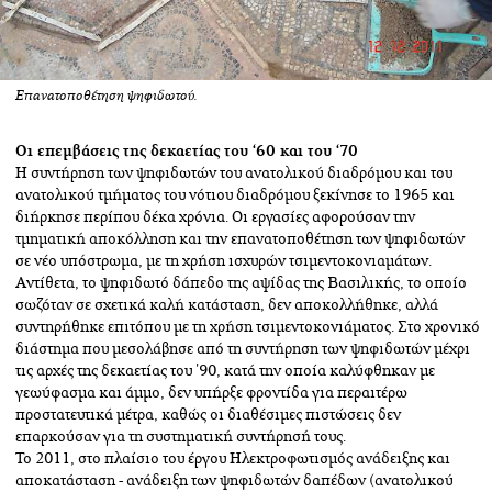
Επανατοποθέτηση ψηφιδωτού.
Οι επεμβάσεις της δεκαετίας του ‘60 και του ‘70
Η συντήρηση των ψηφιδωτών του ανατολικού διαδρόμου και του
ανατολικού τμήματος του νότιου διαδρόμου ξεκίνησε το 1965 και
διήρκησε περίπου δέκα χρόνια. Οι εργασίες αφορούσαν την
τμηματική αποκόλληση και την επανατοποθέτηση των ψηφιδωτών
σε νέο υπόστρωμα, με τη χρήση ισχυρών τσιμεντοκονιαμάτων.
Αντίθετα, το ψηφιδωτό δάπεδο της αψίδας της Βασιλικής, το οποίο
σωζόταν σε σχετικά καλή κατάσταση, δεν αποκολλήθηκε, αλλά
συντηρήθηκε επιτόπου με τη χρήση τσιμεντοκονιάματος. Στο χρονικό
διάστημα που μεσολάβησε από τη συντήρηση των ψηφιδωτών μέχρι
τις αρχές της δεκαετίας του '90, κατά την οποία καλύφθηκαν με
γεωύφασμα και άμμο, δεν υπήρξε φροντίδα για περαιτέρω
προστατευτικά μέτρα, καθώς οι διαθέσιμες πιστώσεις δεν
επαρκούσαν για τη συστηματική συντήρησή τους.
Το 2011, στο πλαίσιο του έργου Hλεκτροφωτισμός ανάδειξης και
αποκατάσταση - ανάδειξη των ψηφιδωτών δαπέδων (ανατολικού