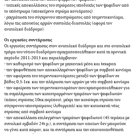
• τοπικές αποκολλήσεις του στρώματος υποδοχής των ψηφίδων από
το υπόστρωμα (υποκείμενο στρώμα κονιάματος)
• ρηγμάτωση του σύγχρονου υποστρώματος από τσιμεντοκονίαμα,
λόγω της απουσίας αρμών συστολής-διαστολής (αφορά τον
ανατολικό διάδρομο).
Οι εργασίες συντήρησης
Οι εργασίες συντήρησης στον ανατολικό διάδρομο και στο ανατολικό
τμήμα του νότιου διαδρόμου πραγματοποιήθηκαν κατά τη χρονική
περίοδο 2011-2013 και περιελάμβαναν:
• τον καθαρισμό των ψηφίδων με μηχανικά μέσα και texapon
• την ψηφοθέτηση των αποκολλημένων ψηφίδων με συμβατό κονίαμα
• την αφαίρεση του τσιμεντοκονιάματος μεταξύ των ψηφίδων σε
βάθος 0,5-1εκ. και την πλήρωση των αρμών με νέο συμβατό κονίαμα
• την αφαίρεση των τσιμεντοκονιαμάτων που χρησιμοποιήθηκαν για
τη συμπλήρωση των κατεστραμμένων τμημάτων των ψηφιδωτών
(πάχος στρώσης 10εκ.περίπου), μέχρι την κατώτερη στρώση του
σύγχρονου υποστρώματος (λιθορριπή) και την κατασκευή νέας
στρώσης από συμβατό κονίαμα
• την αποκόλληση επιλεγμένων τμημάτων ψηφιδωτού (45 τεμάχια με
συνολικό εμβαδόν 24τ.μ.), η συντήρηση των οποίων δεν μπορούσε
να γίνει κατά χώραν, και τη συντήρηση και την επανατοποθέτησή