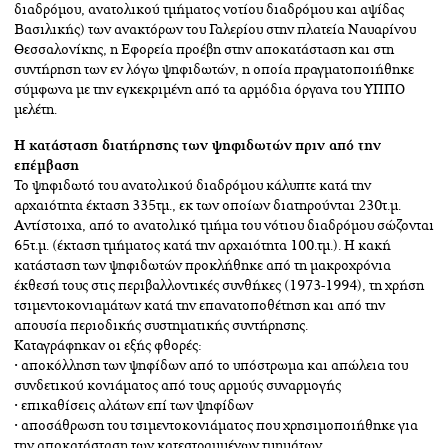
διαδρόμου, ανατολικού τμήματος νοτίου διαδρόμου και αψίδας
Βασιλικής) των ανακτόρων του Γαλερίου στην πλατεία Ναυαρίνου
Θεσσαλονίκης, η Εφορεία προέβη στην αποκατάσταση και στη
συντήρηση των εν λόγω ψηφιδωτών, η οποία πραγματοποιήθηκε
σύμφωνα με την εγκεκριμένη από τα αρμόδια όργανα του ΥΠΠΟ
μελέτη.
Η κατάσταση διατήρησης των ψηφιδωτών
πριν από την
επέμβαση
Το ψηφιδωτό του ανατολικού διαδρόμου κάλυπτε κατά την
αρχαιότητα έκταση 335τμ., εκ των οποίων διατηρούνται 230τ.μ.
Αντίστοιχα, από το ανατολικό τμήμα του νότιου διαδρόμου σώζονται
65τ.μ. (έκταση τμήματος κατά την αρχαιότητα 100.τμ.). Η κακή
κατάσταση των ψηφιδωτών προκλήθηκε από τη μακροχρόνια
έκθεσή τους στις περιβαλλοντικές συνθήκες (1973-1994), τη χρήση
τσιμεντοκονιαμάτων κατά την επανατοποθέτηση και από την
απουσία περιοδικής συστηματικής συντήρησης.
Καταγράφηκαν οι εξής φθορές:
• αποκόλληση των ψηφίδων από το υπόστρωμα και απώλεια του
συνδετικού κονιάματος από τους αρμούς συναρμογής
• επικαθίσεις αλάτων επί των ψηφίδων
• αποσάθρωση του τσιμεντοκονιάματος που χρησιμοποιήθηκε για
την αποκατάσταση των κατεστραμμένων τμημάτων